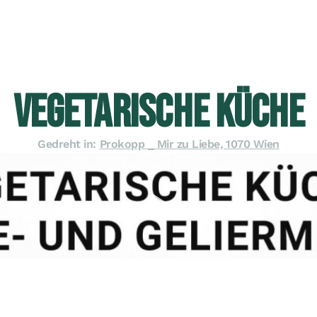
VEGETARISCHE KÜCHE
Gedreht in:
Prokopp _ Mir zu Liebe, 1070 Wien