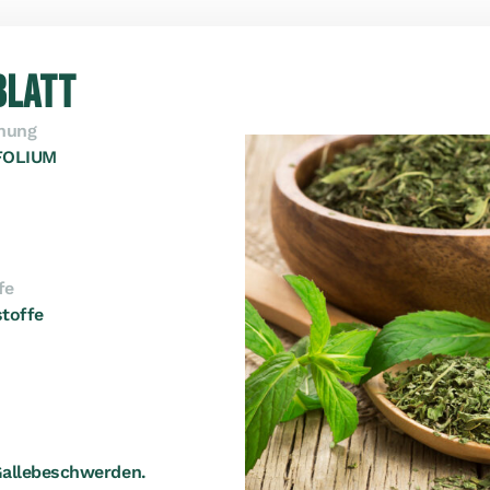
BLATT
hnung
FOLIUM
fe
stoffe
Gallebeschwerden.