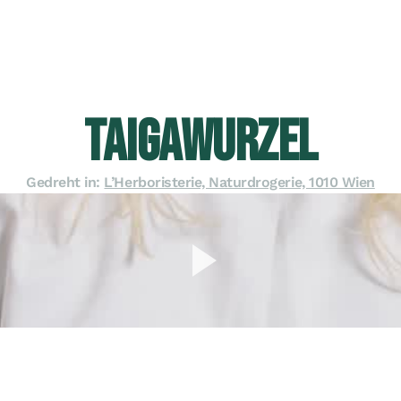
TAIGAWURZEL
Gedreht in:
L’Herboristerie, Naturdrogerie, 1010 Wien