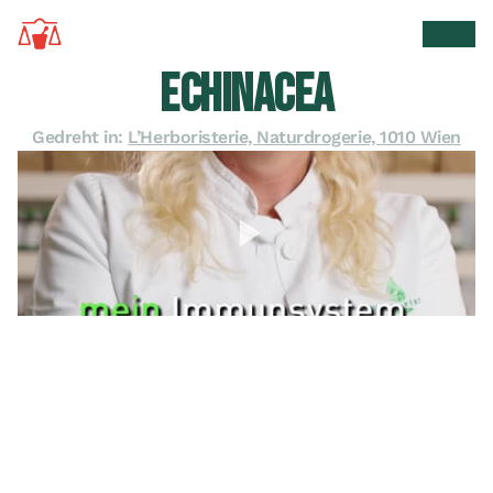
Zur Startseite
Suche 
Men
ECHINACEA
Gedreht in:
L’Herboristerie, Naturdrogerie, 1010 Wien