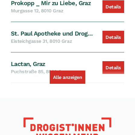
Prokopp _ Mir zu Liebe, Graz
Details
Murgasse 12, 8010 Graz
St. Paul Apotheke und Drogerie, Graz
Details
Eisteichgasse 31, 8010 Graz
Lactan, Graz
Details
Puchstraße 85, 8020 Graz
Alle anzeigen
Apotheke und Drogerie zu Maria Trost, Graz
Details
Mariatroster Straße 31, 8043 Graz
Floriani-Apotheke-Drogerie, Graz
Details
Kärntner Straße 416, 8054 Graz-Strassgang