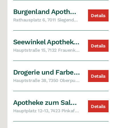
Burgenland Apotheke, Siegendorf
Details
Rathausplatz 6, 7011 Siegendorf
Seewinkel Apotheke und Drogerie, Frauenkirchen
Details
Hauptstraße 15, 7132 Frauenkirchen
Drogerie und Farben Blagusz, Gewusst wie, Oberpullendorf
Details
Hauptstraße 38, 7350 Oberpullendorf
Apotheke zum Salvator und Drogerie zum St. Hubertus, Pinkafeld
Details
Hauptplatz 12-13, 7423 Pinkafeld