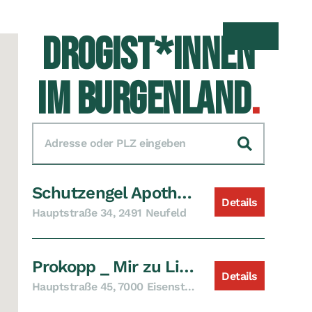
DROGIST*INNEN
Suche öffnen
Menü öff
IM BURGENLAND
.
Adresse oder PLZ eingeben
Suchen
Schutzengel Apotheke, Neufeld
Details
Hauptstraße 34, 2491 Neufeld
Prokopp _ Mir zu Liebe, Eisenstadt
Details
Hauptstraße 45, 7000 Eisenstadt