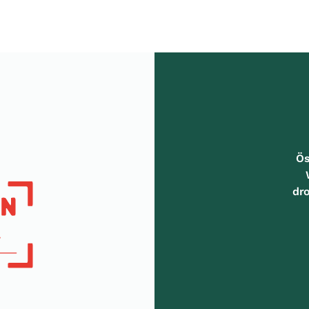
Ös
dr