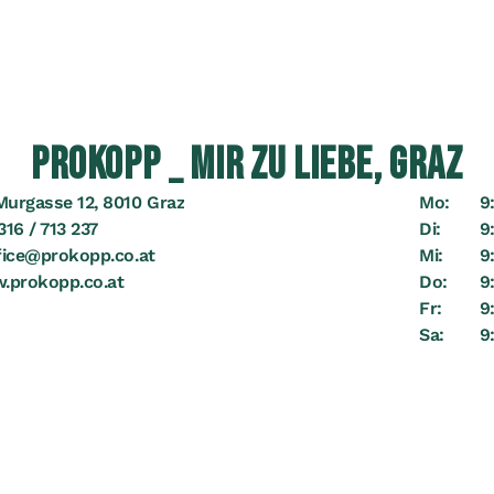
PROKOPP _ MIR ZU LIEBE, GRAZ
Murgasse 12, 8010 Graz
Mo:
9:
316 / 713 237
Di:
9:
fice@prokopp.co.at
Mi:
9:
.prokopp.co.at
Do:
9:
Fr:
9:
Sa:
9: