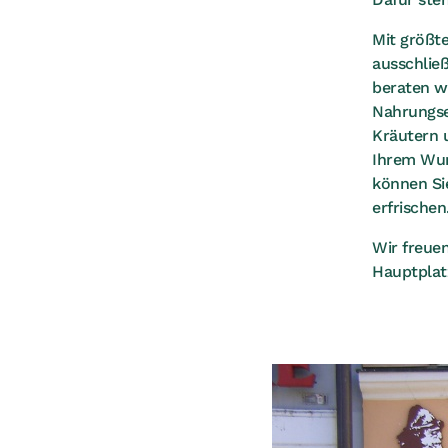
Mit größt
ausschließ
beraten w
Nahrungse
Kräutern 
Ihrem Wun
können Si
erfrischen
Wir freuen
Hauptplat