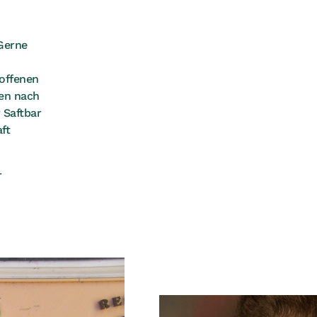
 Gerne
offenen
hen nach
 Saftbar
ft
r