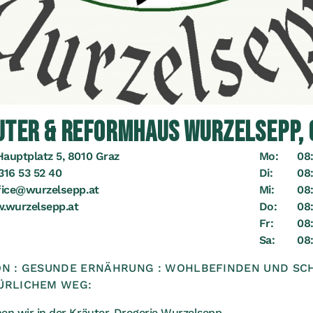
UTER & REFORMHAUS WURZELSEPP, 
Hauptplatz 5, 8010 Graz
Mo:
08:
316 53 52 40
Di:
08:
fice@wurzelsepp.at
Mi:
08:
.wurzelsepp.at
Do:
08:
Fr:
08:
Sa:
08:
ON : GESUNDE ERNÄHRUNG : WOHLBEFINDEN UND SC
ÜRLICHEM WEG:
hen wir in der Kräuter-Drogerie Wurzelsepp.