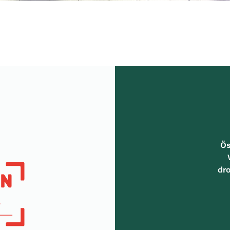
Ös
dr