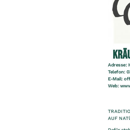
KRÄ
Adresse:
Telefon:
0
E-Mail:
of
Web:
www
TRADITI
AUF NAT
Dafür ste