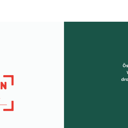
Ös
dr