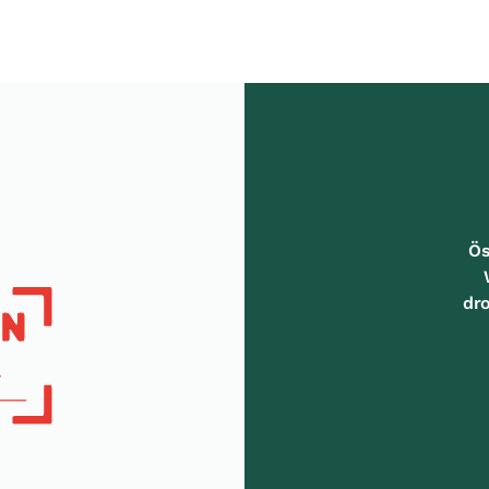
Ös
dr