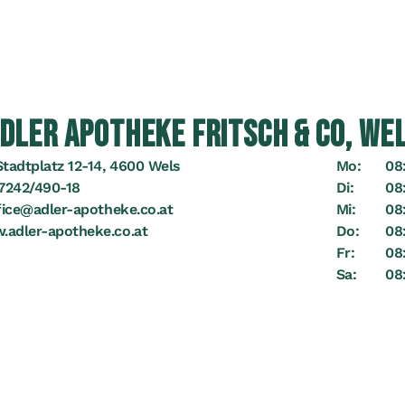
DLER APOTHEKE FRITSCH & CO, WE
Stadtplatz 12-14, 4600 Wels
Mo:
08:
7242/490-18
Di:
08:
fice@adler-apotheke.co.at
Mi:
08:
adler-apotheke.co.at
Do:
08:
Fr:
08:
Sa:
08: