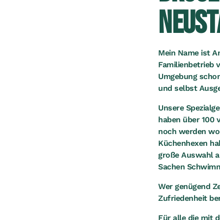
NEUST
Mein Name ist An
Familienbetrieb 
Umgebung schon 
und selbst Ausg
Unsere Spezialge
haben über 100 
noch werden woll
Küchenhexen habe
große Auswahl an
Sachen Schwimm
Wer genügend Zei
Zufriedenheit be
Für alle die mit