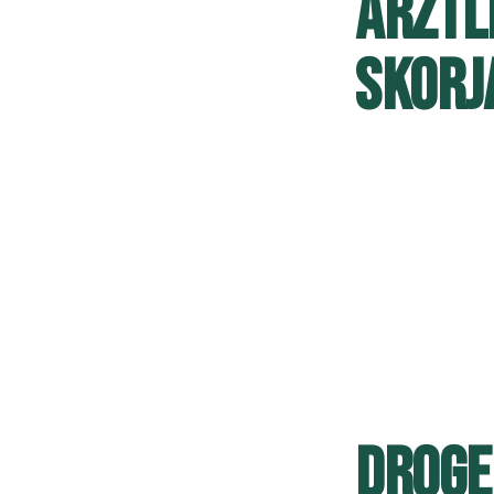
ÄRZTL
SKORJ
DROGE