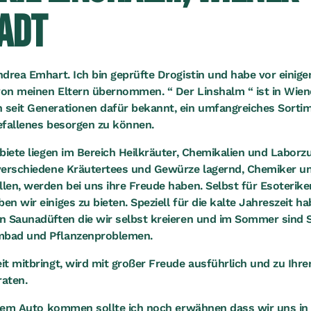
ADT
drea Emhart. Ich bin geprüfte Drogistin und habe vor einig
von meinen Eltern übernommen. “ Der Linshalm “ ist in Wie
seit Generationen dafür bekannt, ein umfangreiches Sorti
efallenes besorgen zu können.
biete liegen im Bereich Heilkräuter, Chemikalien und Laborz
verschiedene Kräutertees und Gewürze lagernd, Chemiker un
en, werden bei uns ihre Freude haben. Selbst für Esoterike
n wir einiges zu bieten. Speziell für die kalte Jahreszeit ha
 Saunadüften die wir selbst kreieren und im Sommer sind Si
bad und Pflanzenproblemen.
t mitbringt, wird mit großer Freude ausführlich und zu Ihrer
raten.
 dem Auto kommen sollte ich noch erwähnen dass wir uns in 