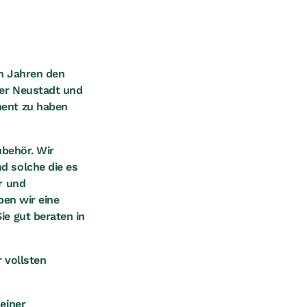
en Jahren den
ner Neustadt und
ment zu haben
ubehör. Wir
d solche die es
r und
ben wir eine
e gut beraten in
 vollsten
einer